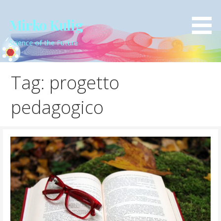
Skip
to
Mirko Kulig
content
Science of the Future
Tag: progetto
pedagogico