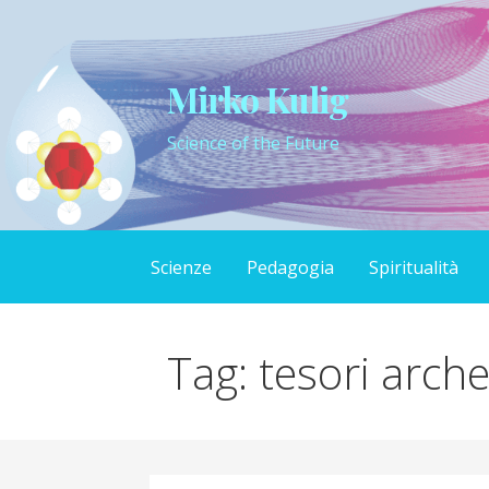
Skip
to
content
Mirko Kulig
Science of the Future
Scienze
Pedagogia
Spiritualità
Tag: tesori arch