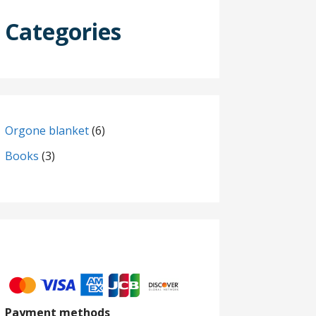
Categories
6
Orgone blanket
6
products
3
Books
3
products
Payment methods