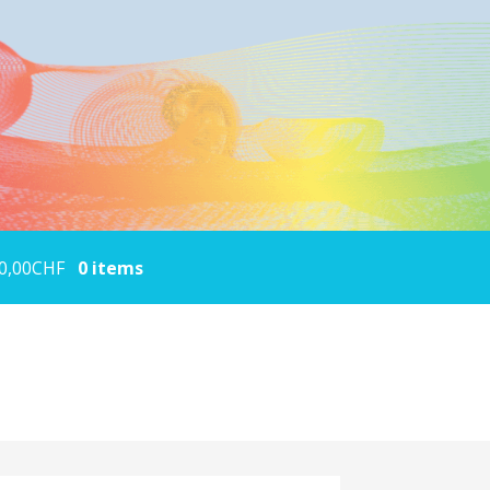
0,00
CHF
0 items