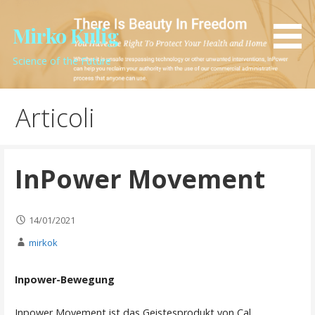
Passa
al
Mirko Kulig
contenuto
Science of the Future
Articoli
InPower Movement
14/01/2021
mirkok
Inpower-Bewegung
Inpower Movement ist das Geistesprodukt von Cal