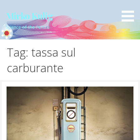
Passa
al
Mirko Kulig
contenuto
Science of the Future
Tag: tassa sul
carburante